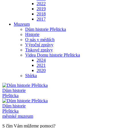
2022
2019
2018
2017
Muzeum
Dům historie Přešticka
Historie
O nás v médiích
Výroční zprávy
Tiskové zprávy
Videa Domu historie Přešticka
2024
2021
2020
Sbírka
Dům historie
Přešticka
Dům historie
Přešticka
městské muzeum
S čím Vám můžeme pomoci?