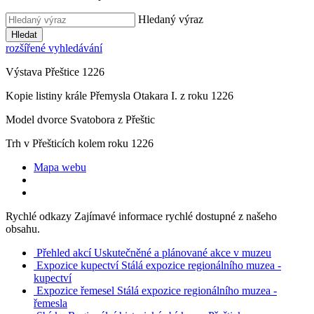
Hledaný výraz
Hledat
rozšířené vyhledávání
Výstava Přeštice 1226
Kopie listiny krále Přemysla Otakara I. z roku 1226
Model dvorce Svatobora z Přeštic
Trh v Přešticích kolem roku 1226
Mapa webu
Rychlé odkazy
Zajímavé informace rychlé dostupné z našeho
obsahu.
Přehled akcí
Uskutečněné a plánované akce v muzeu
Expozice kupectví
Stálá expozice regionálního muzea -
kupectví
Expozice řemesel
Stálá expozice regionálního muzea -
řemesla