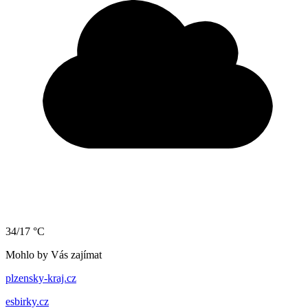
34/17 °C
Mohlo by Vás zajímat
plzensky-kraj.cz
esbirky.cz