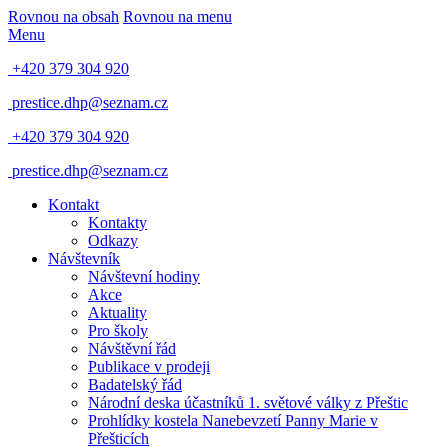
Rovnou na obsah
Rovnou na menu
Menu
+420 379 304 920
prestice.dhp@seznam.cz
+420 379 304 920
prestice.dhp@seznam.cz
Kontakt
Kontakty
Odkazy
Návštevník
Návštevní hodiny
Akce
Aktuality
Pro školy
Návštěvní řád
Publikace v prodeji
Badatelský řád
Národní deska účastníků 1. světové války z Přeštic
Prohlídky kostela Nanebevzetí Panny Marie v
Přešticích