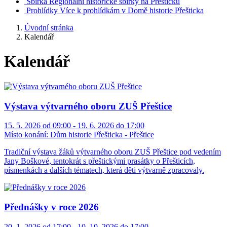
Sbírka
Regionální historické sbírky na Přešticku
Prohlídky
Více k prohlídkám v Domě historie Přešticka
Úvodní stránka
Kalendář
Kalendář
Výstava výtvarného oboru ZUŠ Přeštice
15. 5. 2026 od 09:00 - 19. 6. 2026 do 17:00
Místo konání:
Dům historie Přešticka - Přeštice
Tradiční výstava žáků výtvarného oboru ZUŠ Přeštice pod vedením
Jany Boškové, tentokrát s přeštickými prasátky o Přešticích,
písmenkách a dalších tématech, která děti výtvarně zpracovaly.
Přednášky v roce 2026
20. 1. 2026 od 17:00 - 10. 10. 2026 do 17:00