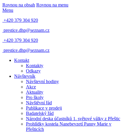
Rovnou na obsah
Rovnou na menu
Menu
+420 379 304 920
prestice.dhp@seznam.cz
+420 379 304 920
prestice.dhp@seznam.cz
Kontakt
Kontakty
Odkazy
Návštevník
Návštevní hodiny
Akce
Aktuality
Pro školy
Návštěvní řád
Publikace v prodeji
Badatelský řád
Národní deska účastníků 1. světové války z Přeštic
Prohlídky kostela Nanebevzetí Panny Marie v
Přešticích