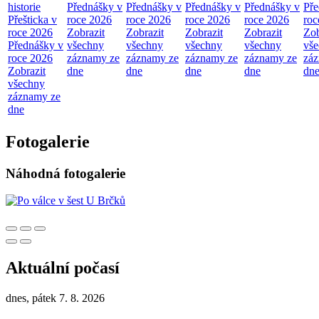
historie
Přednášky v
Přednášky v
Přednášky v
Přednášky v
Pře
Přešticka v
roce 2026
roce 2026
roce 2026
roce 2026
roc
roce 2026
Zobrazit
Zobrazit
Zobrazit
Zobrazit
Zob
Přednášky v
všechny
všechny
všechny
všechny
vš
roce 2026
záznamy ze
záznamy ze
záznamy ze
záznamy ze
zá
Zobrazit
dne
dne
dne
dne
dn
všechny
záznamy ze
dne
Fotogalerie
Náhodná fotogalerie
Aktuální počasí
dnes, pátek 7. 8. 2026