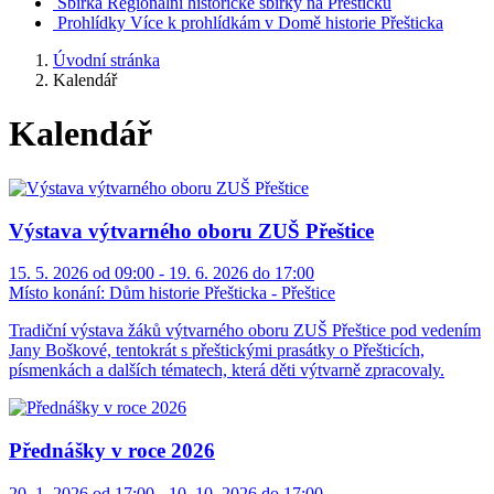
Sbírka
Regionální historické sbírky na Přešticku
Prohlídky
Více k prohlídkám v Domě historie Přešticka
Úvodní stránka
Kalendář
Kalendář
Výstava výtvarného oboru ZUŠ Přeštice
15. 5. 2026 od 09:00 - 19. 6. 2026 do 17:00
Místo konání:
Dům historie Přešticka - Přeštice
Tradiční výstava žáků výtvarného oboru ZUŠ Přeštice pod vedením
Jany Boškové, tentokrát s přeštickými prasátky o Přešticích,
písmenkách a dalších tématech, která děti výtvarně zpracovaly.
Přednášky v roce 2026
20. 1. 2026 od 17:00 - 10. 10. 2026 do 17:00