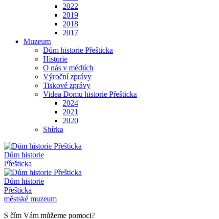
2022
2019
2018
2017
Muzeum
Dům historie Přešticka
Historie
O nás v médiích
Výroční zprávy
Tiskové zprávy
Videa Domu historie Přešticka
2024
2021
2020
Sbírka
Dům historie
Přešticka
Dům historie
Přešticka
městské muzeum
S čím Vám můžeme pomoci?