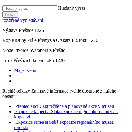
Hledaný výraz
Hledat
rozšířené vyhledávání
Výstava Přeštice 1226
Kopie listiny krále Přemysla Otakara I. z roku 1226
Model dvorce Svatobora z Přeštic
Trh v Přešticích kolem roku 1226
Mapa webu
Rychlé odkazy
Zajímavé informace rychlé dostupné z našeho
obsahu.
Přehled akcí
Uskutečněné a plánované akce v muzeu
Expozice kupectví
Stálá expozice regionálního muzea -
kupectví
Expozice řemesel
Stálá expozice regionálního muzea -
řemesla