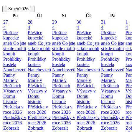
Srpen
2026
Po
Út
St
Čt
Pá
27
28
29
30
31
1
4
4
4
4
4
4
Přeštice
Přeštice
Přeštice
Přeštice
Přeštice
Pře
kupecké
kupecké
kupecké
kupecké
kupecké
ku
aneb Co jste
aneb Co jste
aneb Co jste
aneb Co jste
aneb Co jste
ane
si kde mohli
si kde mohli
si kde mohli
si kde mohli
si kde mohli
si 
koupit
koupit
koupit
koupit
koupit
kou
Prohlídky
Prohlídky
Prohlídky
Prohlídky
Prohlídky
Pro
kostela
kostela
kostela
kostela
kostela
kos
Nanebevzetí
Nanebevzetí
Nanebevzetí
Nanebevzetí
Nanebevzetí
Nan
Panny
Panny
Panny
Panny
Panny
Pa
Marie v
Marie v
Marie v
Marie v
Marie v
Mar
Přešticích
Přešticích
Přešticích
Přešticích
Přešticích
Pře
Výstavy v
Výstavy v
Výstavy v
Výstavy v
Výstavy v
Výs
Domu
Domu
Domu
Domu
Domu
Do
historie
historie
historie
historie
historie
his
Přešticka v
Přešticka v
Přešticka v
Přešticka v
Přešticka v
Pře
roce 2026
roce 2026
roce 2026
roce 2026
roce 2026
roc
Přednášky v
Přednášky v
Přednášky v
Přednášky v
Přednášky v
Pře
roce 2026
roce 2026
roce 2026
roce 2026
roce 2026
roc
Zobrazit
Zobrazit
Zobrazit
Zobrazit
Zobrazit
Zob