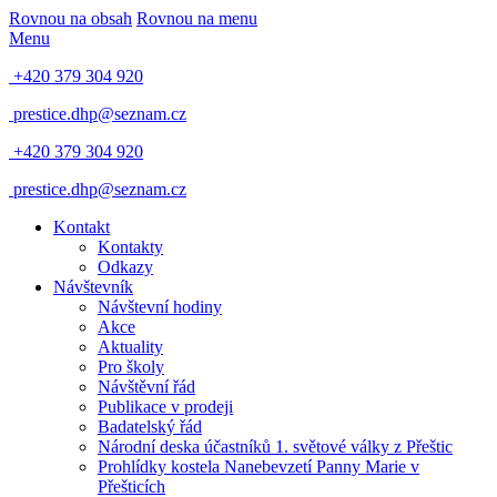
Rovnou na obsah
Rovnou na menu
Menu
+420 379 304 920
prestice.dhp@seznam.cz
+420 379 304 920
prestice.dhp@seznam.cz
Kontakt
Kontakty
Odkazy
Návštevník
Návštevní hodiny
Akce
Aktuality
Pro školy
Návštěvní řád
Publikace v prodeji
Badatelský řád
Národní deska účastníků 1. světové války z Přeštic
Prohlídky kostela Nanebevzetí Panny Marie v
Přešticích