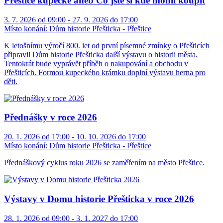
Přeštice kupecké aneb Co jste si kde mohli koupit
3. 7. 2026 od 09:00 - 27. 9. 2026 do 17:00
Místo konání:
Dům historie Přešticka - Přeštice
K letošnímu výročí 800. let od první písemné zmínky o Přešticích
připravil Dům historie Přešticka další výstavu o historii města.
Tentokrát bude vyprávět příběh o nakupování a obchodu v
Přešticích. Formou kupeckého krámku doplní výstavu herna pro
děti.
Přednášky v roce 2026
20. 1. 2026 od 17:00 - 10. 10. 2026 do 17:00
Místo konání:
Dům historie Přešticka - Přeštice
Přednáškový cyklus roku 2026 se zaměřením na město Přeštice.
Výstavy v Domu historie Přešticka v roce 2026
28. 1. 2026 od 09:00 - 3. 1. 2027 do 17:00