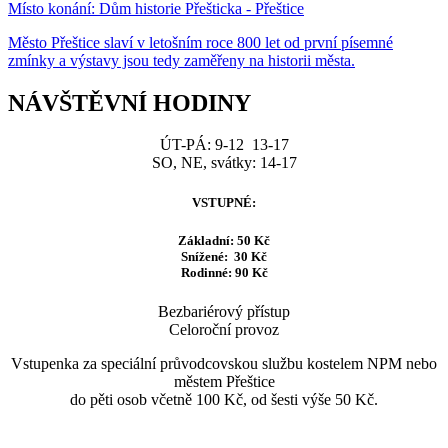
Místo konání:
Dům historie Přešticka - Přeštice
Město Přeštice slaví v letošním roce 800 let od první písemné
zmínky a výstavy jsou tedy zaměřeny na historii města.
NÁVŠTĚVNÍ HODINY
ÚT-PÁ: 9-12 13-17
SO, NE, svátky: 14-17
VSTUPNÉ:
Základní: 50 Kč
Snížené: 30 Kč
Rodinné: 90 Kč
Bezbariérový přístup
Celoroční provoz
Vstupenka za speciální průvodcovskou službu kostelem NPM nebo
městem Přeštice
do pěti osob včetně 100 Kč, od šesti výše 50 Kč.