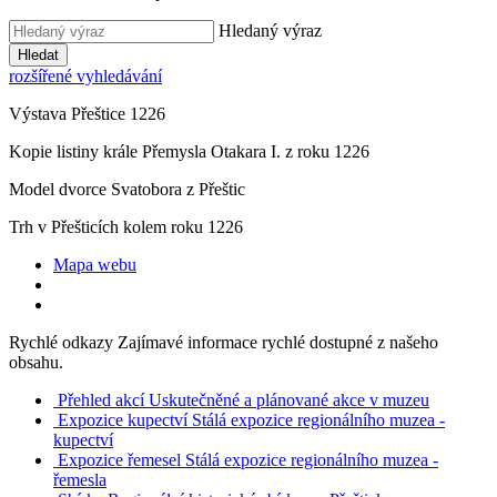
Hledaný výraz
Hledat
rozšířené vyhledávání
Výstava Přeštice 1226
Kopie listiny krále Přemysla Otakara I. z roku 1226
Model dvorce Svatobora z Přeštic
Trh v Přešticích kolem roku 1226
Mapa webu
Rychlé odkazy
Zajímavé informace rychlé dostupné z našeho
obsahu.
Přehled akcí
Uskutečněné a plánované akce v muzeu
Expozice kupectví
Stálá expozice regionálního muzea -
kupectví
Expozice řemesel
Stálá expozice regionálního muzea -
řemesla