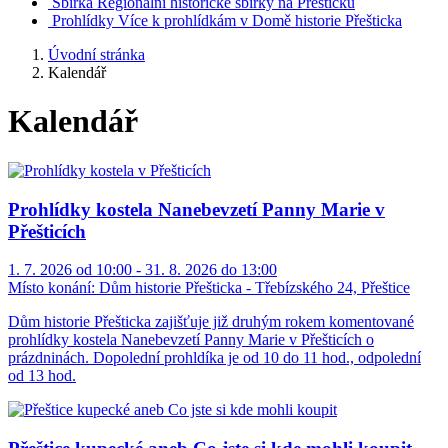
Sbírka
Regionální historické sbírky na Přešticku
Prohlídky
Více k prohlídkám v Domě historie Přešticka
Úvodní stránka
Kalendář
Kalendář
Prohlídky kostela Nanebevzetí Panny Marie v
Přešticích
1. 7. 2026 od 10:00 - 31. 8. 2026 do 13:00
Místo konání:
Dům historie Přešticka - Třebízského 24, Přeštice
Dům historie Přešticka zajišťuje již druhým rokem komentované
prohlídky kostela Nanebevzetí Panny Marie v Přešticích o
prázdninách. Dopolední prohldíka je od 10 do 11 hod., odpolední
od 13 hod.