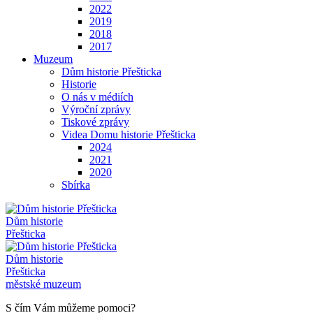
2022
2019
2018
2017
Muzeum
Dům historie Přešticka
Historie
O nás v médiích
Výroční zprávy
Tiskové zprávy
Videa Domu historie Přešticka
2024
2021
2020
Sbírka
Dům historie
Přešticka
Dům historie
Přešticka
městské muzeum
S čím Vám můžeme pomoci?