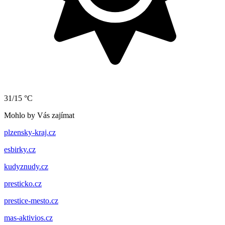
31/15 °C
Mohlo by Vás zajímat
plzensky-kraj.cz
esbirky.cz
kudyznudy.cz
presticko.cz
prestice-mesto.cz
mas-aktivios.cz