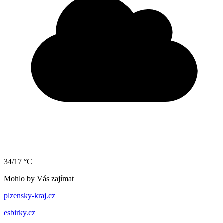
34/17 °C
Mohlo by Vás zajímat
plzensky-kraj.cz
esbirky.cz