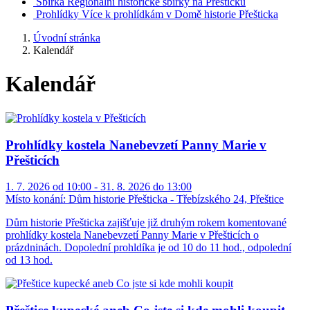
Sbírka
Regionální historické sbírky na Přešticku
Prohlídky
Více k prohlídkám v Domě historie Přešticka
Úvodní stránka
Kalendář
Kalendář
Prohlídky kostela Nanebevzetí Panny Marie v
Přešticích
1. 7. 2026 od 10:00 - 31. 8. 2026 do 13:00
Místo konání:
Dům historie Přešticka - Třebízského 24, Přeštice
Dům historie Přešticka zajišťuje již druhým rokem komentované
prohlídky kostela Nanebevzetí Panny Marie v Přešticích o
prázdninách. Dopolední prohldíka je od 10 do 11 hod., odpolední
od 13 hod.