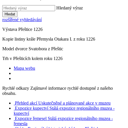
Hledaný výraz
Hledat
rozšířené vyhledávání
Výstava Přeštice 1226
Kopie listiny krále Přemysla Otakara I. z roku 1226
Model dvorce Svatobora z Přeštic
Trh v Přešticích kolem roku 1226
Mapa webu
Rychlé odkazy
Zajímavé informace rychlé dostupné z našeho
obsahu.
Přehled akcí
Uskutečněné a plánované akce v muzeu
Expozice kupectví
Stálá expozice regionálního muzea -
kupectví
Expozice řemesel
Stálá expozice regionálního muzea -
řemesla