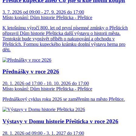
Přeštice kupecké aneb Co jste si kde mohli koupit
3. 7. 2026 od 09:00 - 27. 9. 2026 do 17:00
Místo konání:
Dům historie Přešticka - Přeštice
K letošnímu výročí 800. let od první písemné zmínky o Přešticích
připravil Dům historie Přešticka další výstavu o historii města.
Tentokrát bude vyprávět příběh o nakupování a obchodu v
Přešticích. Formou kupeckého krámku doplní výstavu herna pro
děti.
Přednášky v roce 2026
20. 1. 2026 od 17:00 - 10. 10. 2026 do 17:00
Místo konání:
Dům historie Přešticka - Přeštice
Přednáškový cyklus roku 2026 se zaměřením na město Přeštice.
Výstavy v Domu historie Přešticka v roce 2026
28. 1. 2026 od 09:00 - 3. 1. 2027 do 17:00