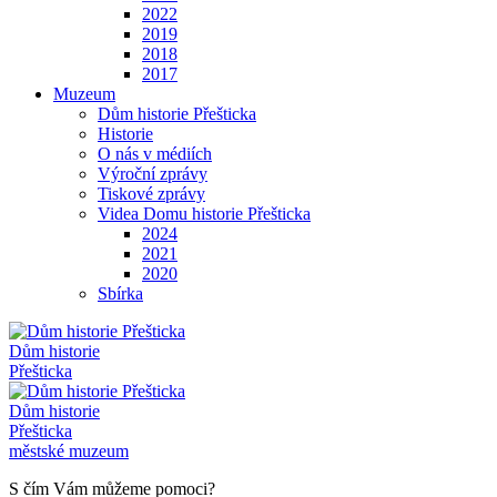
2022
2019
2018
2017
Muzeum
Dům historie Přešticka
Historie
O nás v médiích
Výroční zprávy
Tiskové zprávy
Videa Domu historie Přešticka
2024
2021
2020
Sbírka
Dům historie
Přešticka
Dům historie
Přešticka
městské muzeum
S čím Vám můžeme pomoci?