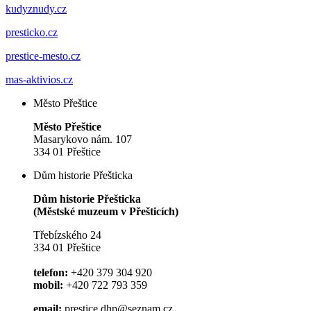
kudyznudy.cz
presticko.cz
prestice-mesto.cz
mas-aktivios.cz
Město Přeštice
Město Přeštice
Masarykovo nám. 107
334 01 Přeštice
Dům historie Přešticka
Dům historie Přešticka
(Městské muzeum v Přešticích)
Třebízského 24
334 01 Přeštice
telefon:
+420 379 304 920
mobil:
+420 722 793 359
email:
prestice.dhp@seznam.cz