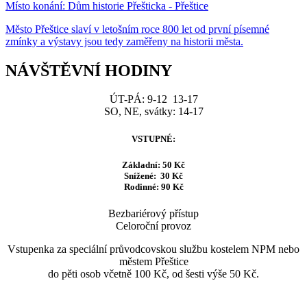
Místo konání:
Dům historie Přešticka - Přeštice
Město Přeštice slaví v letošním roce 800 let od první písemné
zmínky a výstavy jsou tedy zaměřeny na historii města.
NÁVŠTĚVNÍ HODINY
ÚT-PÁ: 9-12 13-17
SO, NE, svátky: 14-17
VSTUPNÉ:
Základní: 50 Kč
Snížené: 30 Kč
Rodinné: 90 Kč
Bezbariérový přístup
Celoroční provoz
Vstupenka za speciální průvodcovskou službu kostelem NPM nebo
městem Přeštice
do pěti osob včetně 100 Kč, od šesti výše 50 Kč.