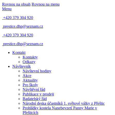
Rovnou na obsah
Rovnou na menu
Menu
+420 379 304 920
prestice.dhp@seznam.cz
+420 379 304 920
prestice.dhp@seznam.cz
Kontakt
Kontakty
Odkazy
Návštevník
Návštevní hodiny
Akce
Aktuality
Pro školy
Návštěvní řád
Publikace v prodeji
Badatelský řád
Národní deska účastníků 1. světové války z Přeštic
Prohlídky kostela Nanebevzetí Panny Marie v
Přešticích