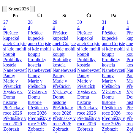
Srpen
2026
Po
Út
St
Čt
Pá
27
28
29
30
31
1
4
4
4
4
4
4
Přeštice
Přeštice
Přeštice
Přeštice
Přeštice
Pře
kupecké
kupecké
kupecké
kupecké
kupecké
ku
aneb Co jste
aneb Co jste
aneb Co jste
aneb Co jste
aneb Co jste
ane
si kde mohli
si kde mohli
si kde mohli
si kde mohli
si kde mohli
si 
koupit
koupit
koupit
koupit
koupit
kou
Prohlídky
Prohlídky
Prohlídky
Prohlídky
Prohlídky
Pro
kostela
kostela
kostela
kostela
kostela
kos
Nanebevzetí
Nanebevzetí
Nanebevzetí
Nanebevzetí
Nanebevzetí
Nan
Panny
Panny
Panny
Panny
Panny
Pa
Marie v
Marie v
Marie v
Marie v
Marie v
Mar
Přešticích
Přešticích
Přešticích
Přešticích
Přešticích
Pře
Výstavy v
Výstavy v
Výstavy v
Výstavy v
Výstavy v
Výs
Domu
Domu
Domu
Domu
Domu
Do
historie
historie
historie
historie
historie
his
Přešticka v
Přešticka v
Přešticka v
Přešticka v
Přešticka v
Pře
roce 2026
roce 2026
roce 2026
roce 2026
roce 2026
roc
Přednášky v
Přednášky v
Přednášky v
Přednášky v
Přednášky v
Pře
roce 2026
roce 2026
roce 2026
roce 2026
roce 2026
roc
Zobrazit
Zobrazit
Zobrazit
Zobrazit
Zobrazit
Zob