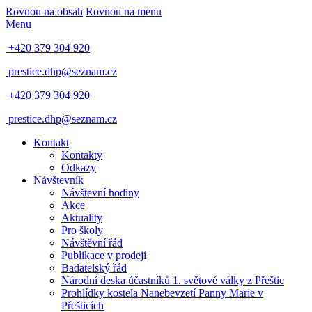
Rovnou na obsah
Rovnou na menu
Menu
+420 379 304 920
prestice.dhp@seznam.cz
+420 379 304 920
prestice.dhp@seznam.cz
Kontakt
Kontakty
Odkazy
Návštevník
Návštevní hodiny
Akce
Aktuality
Pro školy
Návštěvní řád
Publikace v prodeji
Badatelský řád
Národní deska účastníků 1. světové války z Přeštic
Prohlídky kostela Nanebevzetí Panny Marie v
Přešticích