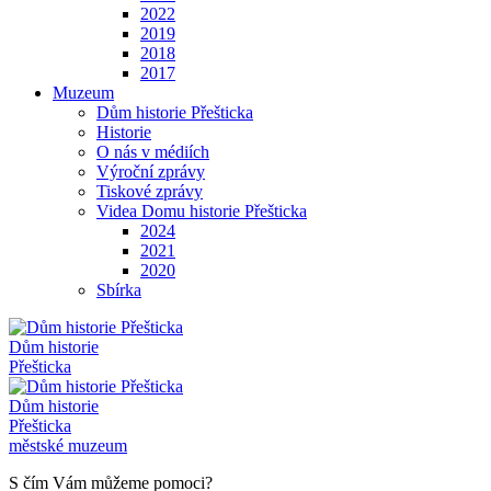
2022
2019
2018
2017
Muzeum
Dům historie Přešticka
Historie
O nás v médiích
Výroční zprávy
Tiskové zprávy
Videa Domu historie Přešticka
2024
2021
2020
Sbírka
Dům historie
Přešticka
Dům historie
Přešticka
městské muzeum
S čím Vám můžeme pomoci?