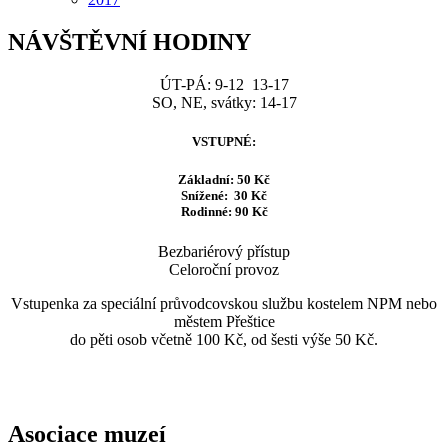
NÁVŠTĚVNÍ HODINY
ÚT-PÁ: 9-12 13-17
SO, NE, svátky: 14-17
VSTUPNÉ:
Základní: 50 Kč
Snížené: 30 Kč
Rodinné: 90 Kč
Bezbariérový přístup
Celoroční provoz
Vstupenka za speciální průvodcovskou službu kostelem NPM nebo
městem Přeštice
do pěti osob včetně 100 Kč, od šesti výše 50 Kč.
Asociace muzeí