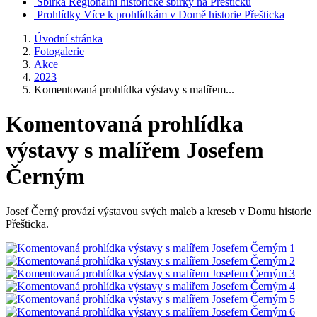
Sbírka
Regionální historické sbírky na Přešticku
Prohlídky
Více k prohlídkám v Domě historie Přešticka
Úvodní stránka
Fotogalerie
Akce
2023
Komentovaná prohlídka výstavy s malířem...
Komentovaná prohlídka
výstavy s malířem Josefem
Černým
Josef Černý provází výstavou svých maleb a kreseb v Domu historie
Přešticka.