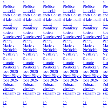
4
4
4
4
4
4
Přeštice
Přeštice
Přeštice
Přeštice
Přeštice
Pře
kupecké
kupecké
kupecké
kupecké
kupecké
ku
aneb Co jste
aneb Co jste
aneb Co jste
aneb Co jste
aneb Co jste
ane
si kde mohli
si kde mohli
si kde mohli
si kde mohli
si kde mohli
si 
koupit
koupit
koupit
koupit
koupit
kou
Prohlídky
Prohlídky
Prohlídky
Prohlídky
Prohlídky
Pro
kostela
kostela
kostela
kostela
kostela
kos
Nanebevzetí
Nanebevzetí
Nanebevzetí
Nanebevzetí
Nanebevzetí
Nan
Panny
Panny
Panny
Panny
Panny
Pa
Marie v
Marie v
Marie v
Marie v
Marie v
Mar
Přešticích
Přešticích
Přešticích
Přešticích
Přešticích
Pře
Výstavy v
Výstavy v
Výstavy v
Výstavy v
Výstavy v
Výs
Domu
Domu
Domu
Domu
Domu
Do
historie
historie
historie
historie
historie
his
Přešticka v
Přešticka v
Přešticka v
Přešticka v
Přešticka v
Pře
roce 2026
roce 2026
roce 2026
roce 2026
roce 2026
roc
Přednášky v
Přednášky v
Přednášky v
Přednášky v
Přednášky v
Pře
roce 2026
roce 2026
roce 2026
roce 2026
roce 2026
roc
Zobrazit
Zobrazit
Zobrazit
Zobrazit
Zobrazit
Zob
všechny
všechny
všechny
všechny
všechny
vš
záznamy ze
záznamy ze
záznamy ze
záznamy ze
záznamy ze
zá
dne
dne
dne
dne
dne
dn
17
18
19
20
21
22
4
4
4
4
4
4