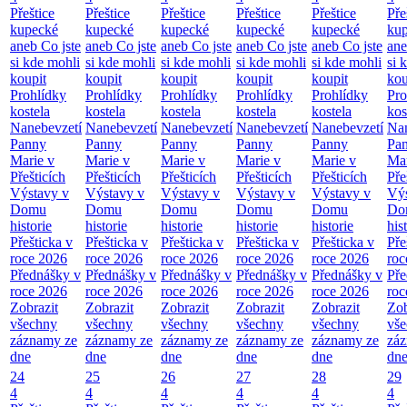
Přeštice
Přeštice
Přeštice
Přeštice
Přeštice
Pře
kupecké
kupecké
kupecké
kupecké
kupecké
ku
aneb Co jste
aneb Co jste
aneb Co jste
aneb Co jste
aneb Co jste
ane
si kde mohli
si kde mohli
si kde mohli
si kde mohli
si kde mohli
si 
koupit
koupit
koupit
koupit
koupit
kou
Prohlídky
Prohlídky
Prohlídky
Prohlídky
Prohlídky
Pro
kostela
kostela
kostela
kostela
kostela
kos
Nanebevzetí
Nanebevzetí
Nanebevzetí
Nanebevzetí
Nanebevzetí
Nan
Panny
Panny
Panny
Panny
Panny
Pa
Marie v
Marie v
Marie v
Marie v
Marie v
Mar
Přešticích
Přešticích
Přešticích
Přešticích
Přešticích
Pře
Výstavy v
Výstavy v
Výstavy v
Výstavy v
Výstavy v
Výs
Domu
Domu
Domu
Domu
Domu
Do
historie
historie
historie
historie
historie
his
Přešticka v
Přešticka v
Přešticka v
Přešticka v
Přešticka v
Pře
roce 2026
roce 2026
roce 2026
roce 2026
roce 2026
roc
Přednášky v
Přednášky v
Přednášky v
Přednášky v
Přednášky v
Pře
roce 2026
roce 2026
roce 2026
roce 2026
roce 2026
roc
Zobrazit
Zobrazit
Zobrazit
Zobrazit
Zobrazit
Zob
všechny
všechny
všechny
všechny
všechny
vš
záznamy ze
záznamy ze
záznamy ze
záznamy ze
záznamy ze
zá
dne
dne
dne
dne
dne
dn
24
25
26
27
28
29
4
4
4
4
4
4