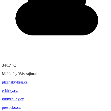
34/17 °C
Mohlo by Vás zajímat
plzensky-kraj.cz
esbirky.cz
kudyznudy.cz
presticko.cz