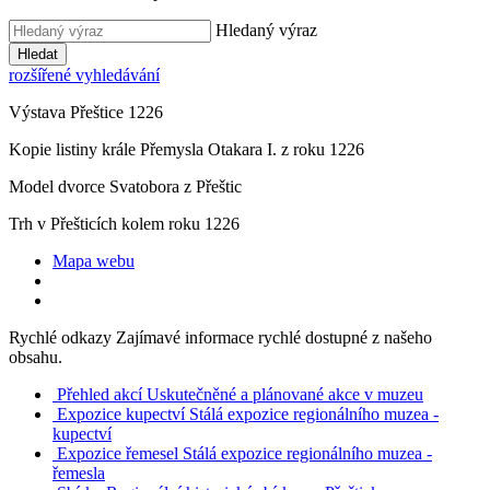
Hledaný výraz
Hledat
rozšířené vyhledávání
Výstava Přeštice 1226
Kopie listiny krále Přemysla Otakara I. z roku 1226
Model dvorce Svatobora z Přeštic
Trh v Přešticích kolem roku 1226
Mapa webu
Rychlé odkazy
Zajímavé informace rychlé dostupné z našeho
obsahu.
Přehled akcí
Uskutečněné a plánované akce v muzeu
Expozice kupectví
Stálá expozice regionálního muzea -
kupectví
Expozice řemesel
Stálá expozice regionálního muzea -
řemesla