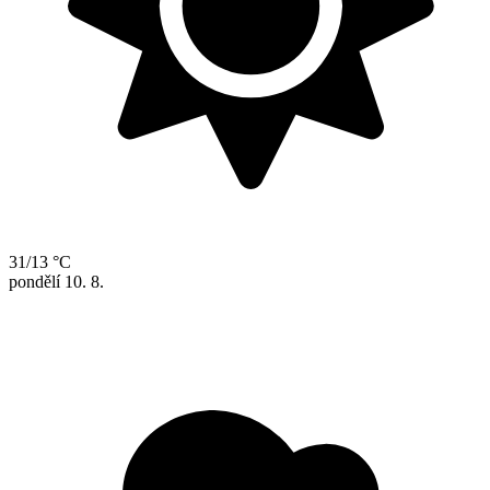
31/13 °C
pondělí
10. 8.