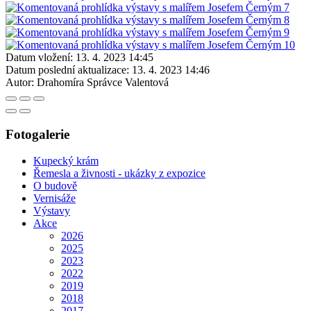
Datum vložení:
13. 4. 2023 14:45
Datum poslední aktualizace:
13. 4. 2023 14:46
Autor:
Drahomíra Správce Valentová
Fotogalerie
Kupecký krám
Řemesla a živnosti - ukázky z expozice
O budově
Vernisáže
Výstavy
Akce
2026
2025
2023
2022
2019
2018
2017