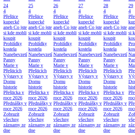
24
25
26
27
28
29
4
4
4
4
4
4
Přeštice
Přeštice
Přeštice
Přeštice
Přeštice
Pře
kupecké
kupecké
kupecké
kupecké
kupecké
ku
aneb Co jste
aneb Co jste
aneb Co jste
aneb Co jste
aneb Co jste
ane
si kde mohli
si kde mohli
si kde mohli
si kde mohli
si kde mohli
si 
koupit
koupit
koupit
koupit
koupit
kou
Prohlídky
Prohlídky
Prohlídky
Prohlídky
Prohlídky
Pro
kostela
kostela
kostela
kostela
kostela
kos
Nanebevzetí
Nanebevzetí
Nanebevzetí
Nanebevzetí
Nanebevzetí
Nan
Panny
Panny
Panny
Panny
Panny
Pa
Marie v
Marie v
Marie v
Marie v
Marie v
Mar
Přešticích
Přešticích
Přešticích
Přešticích
Přešticích
Pře
Výstavy v
Výstavy v
Výstavy v
Výstavy v
Výstavy v
Výs
Domu
Domu
Domu
Domu
Domu
Do
historie
historie
historie
historie
historie
his
Přešticka v
Přešticka v
Přešticka v
Přešticka v
Přešticka v
Pře
roce 2026
roce 2026
roce 2026
roce 2026
roce 2026
roc
Přednášky v
Přednášky v
Přednášky v
Přednášky v
Přednášky v
Pře
roce 2026
roce 2026
roce 2026
roce 2026
roce 2026
roc
Zobrazit
Zobrazit
Zobrazit
Zobrazit
Zobrazit
Zob
všechny
všechny
všechny
všechny
všechny
vš
záznamy ze
záznamy ze
záznamy ze
záznamy ze
záznamy ze
zá
dne
dne
dne
dne
dne
dn