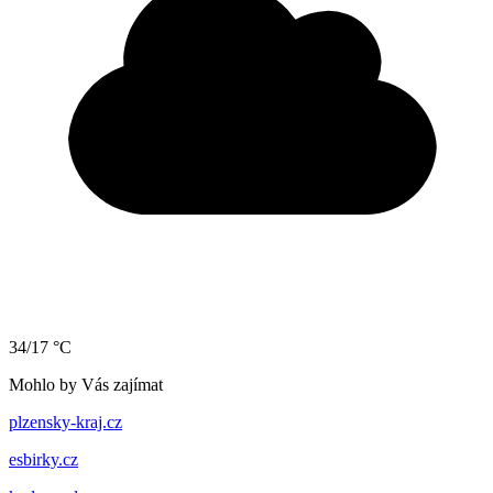
34/17 °C
Mohlo by Vás zajímat
plzensky-kraj.cz
esbirky.cz