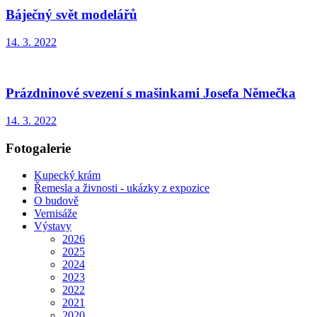
Báječný svět modelářů
14. 3. 2022
Prázdninové svezení s mašinkami Josefa Němečka
14. 3. 2022
Fotogalerie
Kupecký krám
Řemesla a živnosti - ukázky z expozice
O budově
Vernisáže
Výstavy
2026
2025
2024
2023
2022
2021
2020