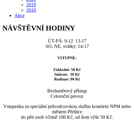
2019
2018
Akce
NÁVŠTĚVNÍ HODINY
ÚT-PÁ: 9-12 13-17
SO, NE, svátky: 14-17
VSTUPNÉ:
Základní: 50 Kč
Snížené: 30 Kč
Rodinné: 90 Kč
Bezbariérový přístup
Celoroční provoz
Vstupenka za speciální průvodcovskou službu kostelem NPM nebo
městem Přeštice
do pěti osob včetně 100 Kč, od šesti výše 50 Kč.