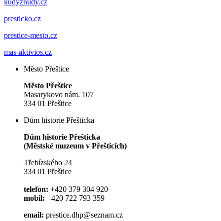
kudyznudy.cz
presticko.cz
prestice-mesto.cz
mas-aktivios.cz
Město Přeštice
Město Přeštice
Masarykovo nám. 107
334 01 Přeštice
Dům historie Přešticka
Dům historie Přešticka
(Městské muzeum v Přešticích)
Třebízského 24
334 01 Přeštice
telefon:
+420 379 304 920
mobil:
+420 722 793 359
email:
prestice.dhp@seznam.cz