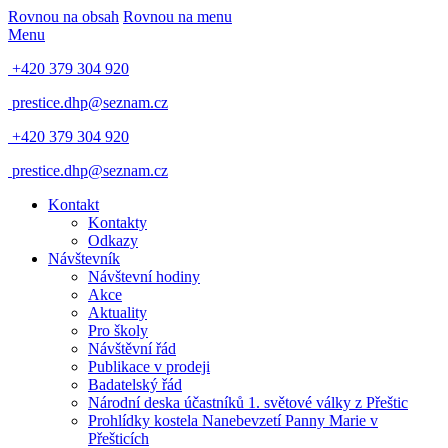
Rovnou na obsah
Rovnou na menu
Menu
+420 379 304 920
prestice.dhp@seznam.cz
+420 379 304 920
prestice.dhp@seznam.cz
Kontakt
Kontakty
Odkazy
Návštevník
Návštevní hodiny
Akce
Aktuality
Pro školy
Návštěvní řád
Publikace v prodeji
Badatelský řád
Národní deska účastníků 1. světové války z Přeštic
Prohlídky kostela Nanebevzetí Panny Marie v
Přešticích