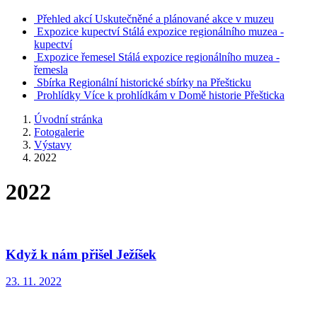
Přehled akcí
Uskutečněné a plánované akce v muzeu
Expozice kupectví
Stálá expozice regionálního muzea -
kupectví
Expozice řemesel
Stálá expozice regionálního muzea -
řemesla
Sbírka
Regionální historické sbírky na Přešticku
Prohlídky
Více k prohlídkám v Domě historie Přešticka
Úvodní stránka
Fotogalerie
Výstavy
2022
2022
Když k nám přišel Ježíšek
23. 11. 2022