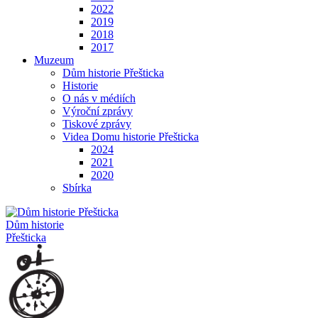
2022
2019
2018
2017
Muzeum
Dům historie Přešticka
Historie
O nás v médiích
Výroční zprávy
Tiskové zprávy
Videa Domu historie Přešticka
2024
2021
2020
Sbírka
Dům historie
Přešticka