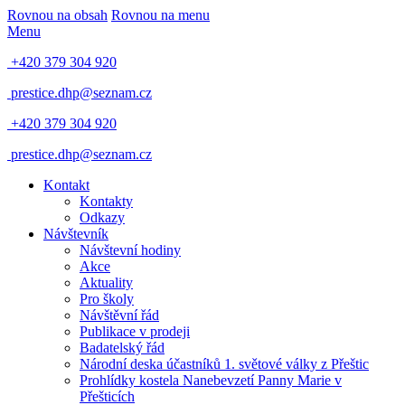
Rovnou na obsah
Rovnou na menu
Menu
+420 379 304 920
prestice.dhp@seznam.cz
+420 379 304 920
prestice.dhp@seznam.cz
Kontakt
Kontakty
Odkazy
Návštevník
Návštevní hodiny
Akce
Aktuality
Pro školy
Návštěvní řád
Publikace v prodeji
Badatelský řád
Národní deska účastníků 1. světové války z Přeštic
Prohlídky kostela Nanebevzetí Panny Marie v
Přešticích