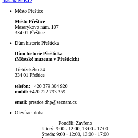
mas-aktivios.cz
Město Přeštice
Město Přeštice
Masarykovo nám. 107
334 01 Přeštice
Dům historie Přešticka
Dům historie Přešticka
(Městské muzeum v Přešticích)
Třebízského 24
334 01 Přeštice
telefon:
+420 379 304 920
mobil:
+420 722 793 359
email:
prestice.dhp@seznam.cz
Otevíraci doba
Pondělí: Zavřeno
Úterý: 9:00 - 12:00, 13:00 - 17:00
Streda: 9:00 - 12:00, 13:00 - 17:00