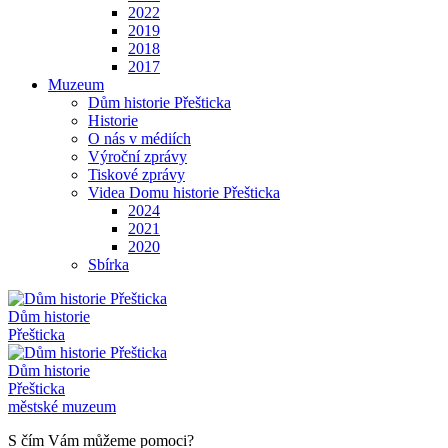
2022
2019
2018
2017
Muzeum
Dům historie Přešticka
Historie
O nás v médiích
Výroční zprávy
Tiskové zprávy
Videa Domu historie Přešticka
2024
2021
2020
Sbírka
Dům historie
Přešticka
Dům historie
Přešticka
městské muzeum
S čím Vám můžeme pomoci?