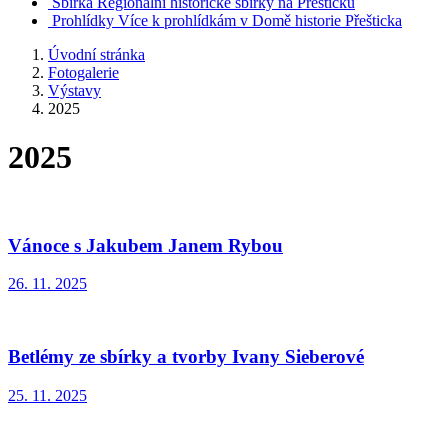
Sbírka
Regionální historické sbírky na Přešticku
Prohlídky
Více k prohlídkám v Domě historie Přešticka
Úvodní stránka
Fotogalerie
Výstavy
2025
2025
Vánoce s Jakubem Janem Rybou
26. 11. 2025
Betlémy ze sbírky a tvorby Ivany Sieberové
25. 11. 2025