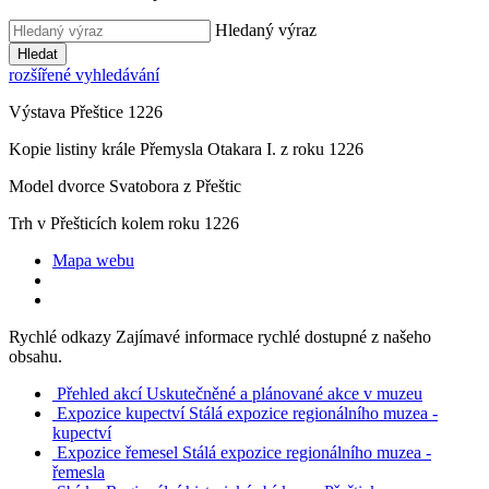
Hledaný výraz
Hledat
rozšířené vyhledávání
Výstava Přeštice 1226
Kopie listiny krále Přemysla Otakara I. z roku 1226
Model dvorce Svatobora z Přeštic
Trh v Přešticích kolem roku 1226
Mapa webu
Rychlé odkazy
Zajímavé informace rychlé dostupné z našeho
obsahu.
Přehled akcí
Uskutečněné a plánované akce v muzeu
Expozice kupectví
Stálá expozice regionálního muzea -
kupectví
Expozice řemesel
Stálá expozice regionálního muzea -
řemesla