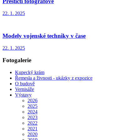
Přeštičtí fotografové
22. 1. 2025
Modely vojenské techniky v čase
22. 1. 2025
Fotogalerie
Kupecký krám
Řemesla a živnosti - ukázky z expozice
O budově
Vernisáže
Výstavy
2026
2025
2024
2023
2022
2021
2020
2019