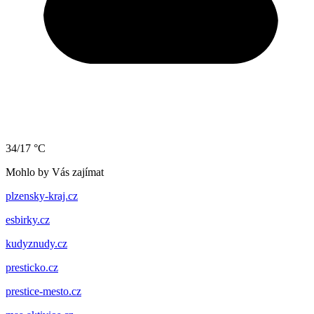
34/17 °C
Mohlo by Vás zajímat
plzensky-kraj.cz
esbirky.cz
kudyznudy.cz
presticko.cz
prestice-mesto.cz