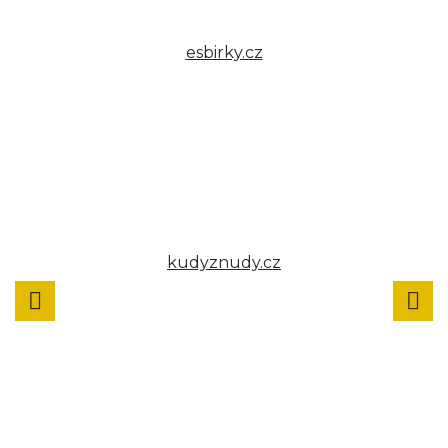
esbirky.cz
kudyznudy.cz