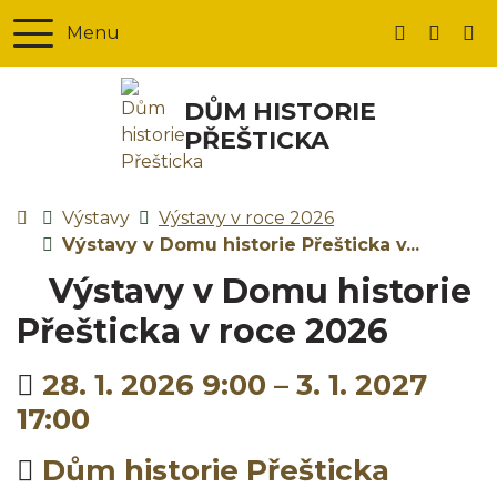
Rovnou na obsah
Rovnou na menu
Menu
+420 379 
presti
DŮM HISTORIE
PŘEŠTICKA
Úvodní stránka
Výstavy
Výstavy v roce 2026
Výstavy v Domu historie Přešticka v...
Výstavy v Domu historie
Přešticka v roce 2026
Kdy:
28. 1. 2026 9:00 – 3. 1. 2027
17:00
Kde:
Dům historie Přešticka