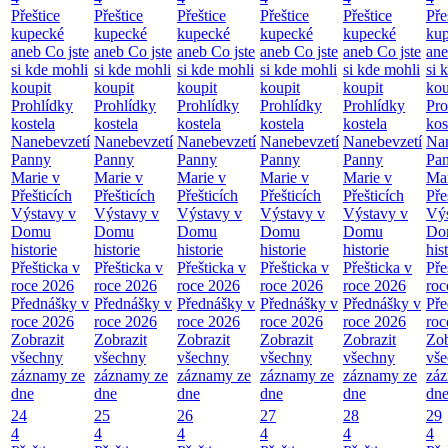
Přeštice
Přeštice
Přeštice
Přeštice
Přeštice
Pře
kupecké
kupecké
kupecké
kupecké
kupecké
ku
aneb Co jste
aneb Co jste
aneb Co jste
aneb Co jste
aneb Co jste
ane
si kde mohli
si kde mohli
si kde mohli
si kde mohli
si kde mohli
si 
koupit
koupit
koupit
koupit
koupit
kou
Prohlídky
Prohlídky
Prohlídky
Prohlídky
Prohlídky
Pro
kostela
kostela
kostela
kostela
kostela
kos
Nanebevzetí
Nanebevzetí
Nanebevzetí
Nanebevzetí
Nanebevzetí
Nan
Panny
Panny
Panny
Panny
Panny
Pa
Marie v
Marie v
Marie v
Marie v
Marie v
Mar
Přešticích
Přešticích
Přešticích
Přešticích
Přešticích
Pře
Výstavy v
Výstavy v
Výstavy v
Výstavy v
Výstavy v
Výs
Domu
Domu
Domu
Domu
Domu
Do
historie
historie
historie
historie
historie
his
Přešticka v
Přešticka v
Přešticka v
Přešticka v
Přešticka v
Pře
roce 2026
roce 2026
roce 2026
roce 2026
roce 2026
roc
Přednášky v
Přednášky v
Přednášky v
Přednášky v
Přednášky v
Pře
roce 2026
roce 2026
roce 2026
roce 2026
roce 2026
roc
Zobrazit
Zobrazit
Zobrazit
Zobrazit
Zobrazit
Zob
všechny
všechny
všechny
všechny
všechny
vš
záznamy ze
záznamy ze
záznamy ze
záznamy ze
záznamy ze
zá
dne
dne
dne
dne
dne
dn
24
25
26
27
28
29
4
4
4
4
4
4