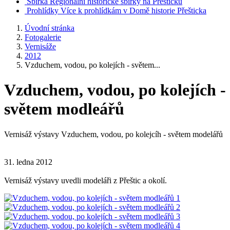
Sbírka
Regionální historické sbírky na Přešticku
Prohlídky
Více k prohlídkám v Domě historie Přešticka
Úvodní stránka
Fotogalerie
Vernisáže
2012
Vzduchem, vodou, po kolejích - světem...
Vzduchem, vodou, po kolejích -
světem modleářů
Vernisáž výstavy Vzduchem, vodou, po kolejcíh - světem modelářů
31. ledna 2012
Vernisáž výstavy uvedli modeláři z Přeštic a okolí.