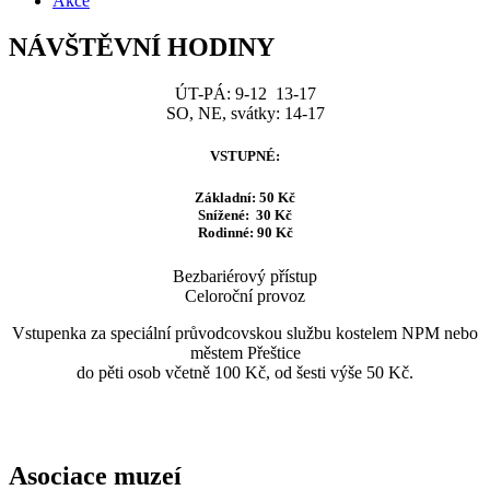
Akce
NÁVŠTĚVNÍ HODINY
ÚT-PÁ: 9-12 13-17
SO, NE, svátky: 14-17
VSTUPNÉ:
Základní: 50 Kč
Snížené: 30 Kč
Rodinné: 90 Kč
Bezbariérový přístup
Celoroční provoz
Vstupenka za speciální průvodcovskou službu kostelem NPM nebo
městem Přeštice
do pěti osob včetně 100 Kč, od šesti výše 50 Kč.
Asociace muzeí