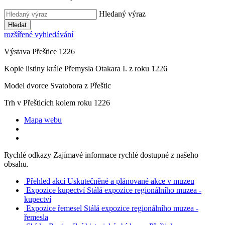
Hledaný výraz
Hledat
rozšířené vyhledávání
Výstava Přeštice 1226
Kopie listiny krále Přemysla Otakara I. z roku 1226
Model dvorce Svatobora z Přeštic
Trh v Přešticích kolem roku 1226
Mapa webu
Rychlé odkazy
Zajímavé informace rychlé dostupné z našeho
obsahu.
Přehled akcí
Uskutečněné a plánované akce v muzeu
Expozice kupectví
Stálá expozice regionálního muzea -
kupectví
Expozice řemesel
Stálá expozice regionálního muzea -
řemesla