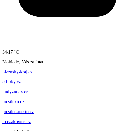
34/17 °C
Mohlo by Vás zajímat
plzensky-kraj.cz
esbirky.cz
kudyznudy.cz
presticko.cz
prestice-mesto.cz
mas-aktivios.cz