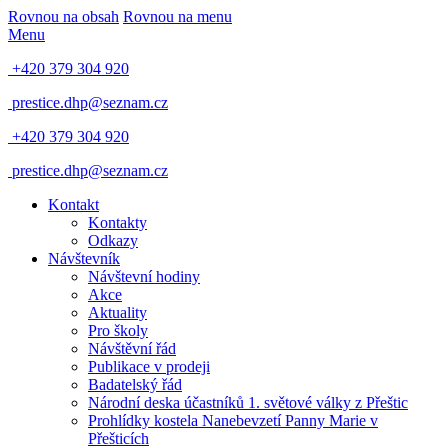
Rovnou na obsah
Rovnou na menu
Menu
+420 379 304 920
prestice.dhp@seznam.cz
+420 379 304 920
prestice.dhp@seznam.cz
Kontakt
Kontakty
Odkazy
Návštevník
Návštevní hodiny
Akce
Aktuality
Pro školy
Návštěvní řád
Publikace v prodeji
Badatelský řád
Národní deska účastníků 1. světové války z Přeštic
Prohlídky kostela Nanebevzetí Panny Marie v
Přešticích