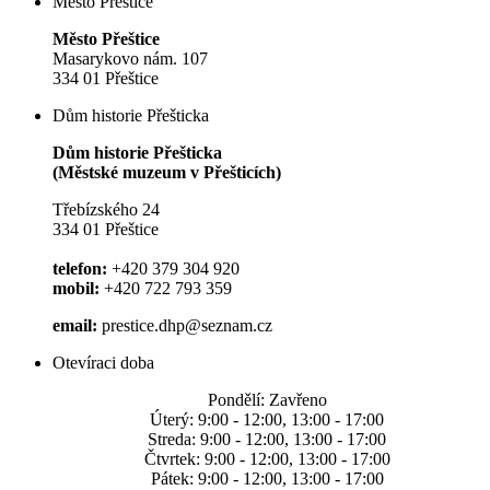
Město Přeštice
Město Přeštice
Masarykovo nám. 107
334 01 Přeštice
Dům historie Přešticka
Dům historie Přešticka
(Městské muzeum v Přešticích)
Třebízského 24
334 01 Přeštice
telefon:
+420 379 304 920
mobil:
+420 722 793 359
email:
prestice.dhp@seznam.cz
Otevíraci doba
Pondělí: Zavřeno
Úterý: 9:00 - 12:00, 13:00 - 17:00
Streda: 9:00 - 12:00, 13:00 - 17:00
Čtvrtek: 9:00 - 12:00, 13:00 - 17:00
Pátek: 9:00 - 12:00, 13:00 - 17:00