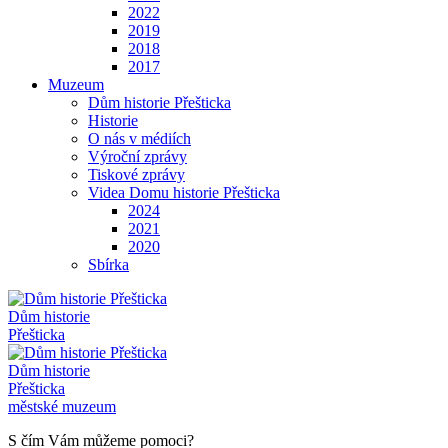
2022
2019
2018
2017
Muzeum
Dům historie Přešticka
Historie
O nás v médiích
Výroční zprávy
Tiskové zprávy
Videa Domu historie Přešticka
2024
2021
2020
Sbírka
Dům historie
Přešticka
Dům historie
Přešticka
městské muzeum
S čím Vám můžeme pomoci?