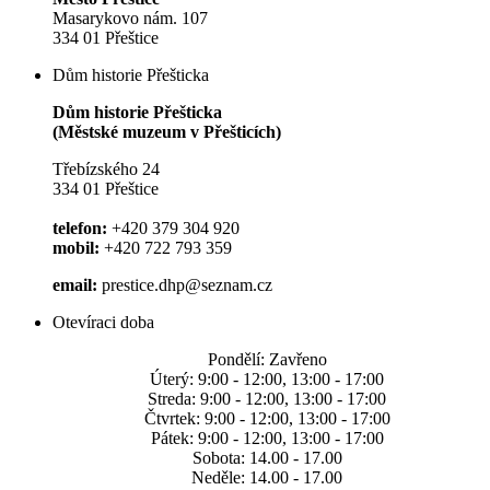
Masarykovo nám. 107
334 01 Přeštice
Dům historie Přešticka
Dům historie Přešticka
(Městské muzeum v Přešticích)
Třebízského 24
334 01 Přeštice
telefon:
+420 379 304 920
mobil:
+420 722 793 359
email:
prestice.dhp@seznam.cz
Otevíraci doba
Pondělí: Zavřeno
Úterý: 9:00 - 12:00, 13:00 - 17:00
Streda: 9:00 - 12:00, 13:00 - 17:00
Čtvrtek: 9:00 - 12:00, 13:00 - 17:00
Pátek: 9:00 - 12:00, 13:00 - 17:00
Sobota: 14.00 - 17.00
Neděle: 14.00 - 17.00