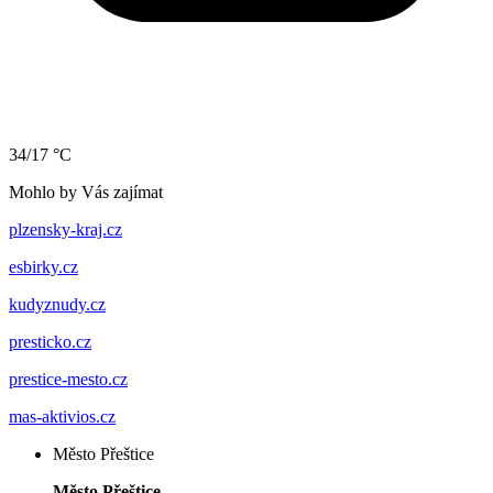
34/17 °C
Mohlo by Vás zajímat
plzensky-kraj.cz
esbirky.cz
kudyznudy.cz
presticko.cz
prestice-mesto.cz
mas-aktivios.cz
Město Přeštice
Město Přeštice