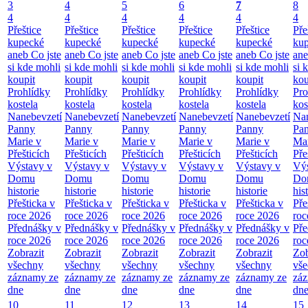
3
4
5
6
7
8
4
4
4
4
4
4
Přeštice
Přeštice
Přeštice
Přeštice
Přeštice
Pře
kupecké
kupecké
kupecké
kupecké
kupecké
ku
aneb Co jste
aneb Co jste
aneb Co jste
aneb Co jste
aneb Co jste
ane
si kde mohli
si kde mohli
si kde mohli
si kde mohli
si kde mohli
si 
koupit
koupit
koupit
koupit
koupit
kou
Prohlídky
Prohlídky
Prohlídky
Prohlídky
Prohlídky
Pro
kostela
kostela
kostela
kostela
kostela
kos
Nanebevzetí
Nanebevzetí
Nanebevzetí
Nanebevzetí
Nanebevzetí
Nan
Panny
Panny
Panny
Panny
Panny
Pa
Marie v
Marie v
Marie v
Marie v
Marie v
Mar
Přešticích
Přešticích
Přešticích
Přešticích
Přešticích
Pře
Výstavy v
Výstavy v
Výstavy v
Výstavy v
Výstavy v
Výs
Domu
Domu
Domu
Domu
Domu
Do
historie
historie
historie
historie
historie
his
Přešticka v
Přešticka v
Přešticka v
Přešticka v
Přešticka v
Pře
roce 2026
roce 2026
roce 2026
roce 2026
roce 2026
roc
Přednášky v
Přednášky v
Přednášky v
Přednášky v
Přednášky v
Pře
roce 2026
roce 2026
roce 2026
roce 2026
roce 2026
roc
Zobrazit
Zobrazit
Zobrazit
Zobrazit
Zobrazit
Zob
všechny
všechny
všechny
všechny
všechny
vš
záznamy ze
záznamy ze
záznamy ze
záznamy ze
záznamy ze
zá
dne
dne
dne
dne
dne
dn
10
11
12
13
14
15