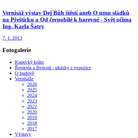
Vernisáž výstav Dej Bůh štěstí aneb O umu sládků
na Přešticku a Od černobílé k barevné - Svět očima
Ing. Karla Šatry
7. 1. 2013
Fotogalerie
Kupecký krám
Řemesla a živnosti - ukázky z expozice
O budově
Vernisáže
2026
2025
2024
2023
2022
2020
2019
2018
2017
Výstavy