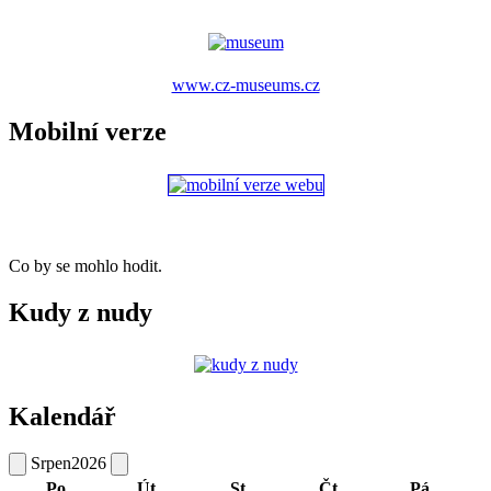
www.cz-museums.cz
Mobilní verze
Co by se mohlo hodit.
Kudy z nudy
Kalendář
Srpen
2026
Po
Út
St
Čt
Pá