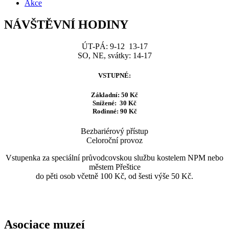
Akce
NÁVŠTĚVNÍ HODINY
ÚT-PÁ: 9-12 13-17
SO, NE, svátky: 14-17
VSTUPNÉ:
Základní: 50 Kč
Snížené: 30 Kč
Rodinné: 90 Kč
Bezbariérový přístup
Celoroční provoz
Vstupenka za speciální průvodcovskou službu kostelem NPM nebo
městem Přeštice
do pěti osob včetně 100 Kč, od šesti výše 50 Kč.
Asociace muzeí