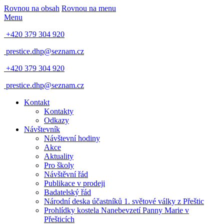
Rovnou na obsah
Rovnou na menu
Menu
+420 379 304 920
prestice.dhp@seznam.cz
+420 379 304 920
prestice.dhp@seznam.cz
Kontakt
Kontakty
Odkazy
Návštevník
Návštevní hodiny
Akce
Aktuality
Pro školy
Návštěvní řád
Publikace v prodeji
Badatelský řád
Národní deska účastníků 1. světové války z Přeštic
Prohlídky kostela Nanebevzetí Panny Marie v
Přešticích