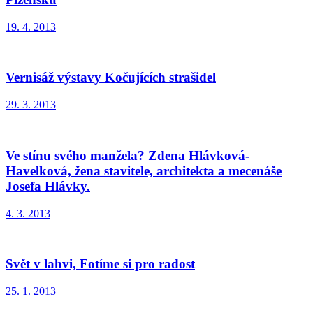
19. 4. 2013
Vernisáž výstavy Kočujících strašidel
29. 3. 2013
Ve stínu svého manžela? Zdena Hlávková-
Havelková, žena stavitele, architekta a mecenáše
Josefa Hlávky.
4. 3. 2013
Svět v lahvi, Fotíme si pro radost
25. 1. 2013