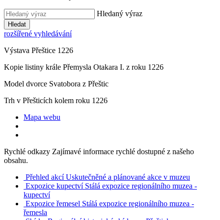
Hledaný výraz
Hledat
rozšířené vyhledávání
Výstava Přeštice 1226
Kopie listiny krále Přemysla Otakara I. z roku 1226
Model dvorce Svatobora z Přeštic
Trh v Přešticích kolem roku 1226
Mapa webu
Rychlé odkazy
Zajímavé informace rychlé dostupné z našeho
obsahu.
Přehled akcí
Uskutečněné a plánované akce v muzeu
Expozice kupectví
Stálá expozice regionálního muzea -
kupectví
Expozice řemesel
Stálá expozice regionálního muzea -
řemesla