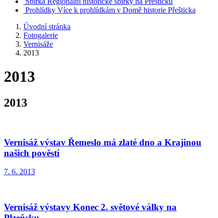
Sbírka
Regionální historické sbírky na Přešticku
Prohlídky
Více k prohlídkám v Domě historie Přešticka
Úvodní stránka
Fotogalerie
Vernisáže
2013
2013
2013
Vernisáž výstav Řemeslo má zlaté dno a Krajinou
našich pověstí
7. 6. 2013
Vernisáž výstavy Konec 2. světové války na
Plzeňsku