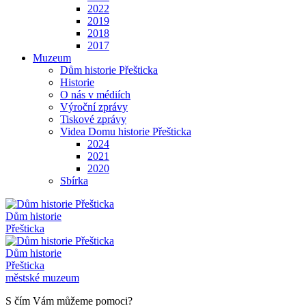
2022
2019
2018
2017
Muzeum
Dům historie Přešticka
Historie
O nás v médiích
Výroční zprávy
Tiskové zprávy
Videa Domu historie Přešticka
2024
2021
2020
Sbírka
Dům historie
Přešticka
Dům historie
Přešticka
městské muzeum
S čím Vám můžeme pomoci?