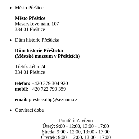
Město Přeštice
Město Přeštice
Masarykovo nám. 107
334 01 Přeštice
Dům historie Přešticka
Dům historie Přešticka
(Městské muzeum v Přešticích)
Třebízského 24
334 01 Přeštice
telefon:
+420 379 304 920
mobil:
+420 722 793 359
email:
prestice.dhp@seznam.cz
Otevíraci doba
Pondělí: Zavřeno
Úterý: 9:00 - 12:00, 13:00 - 17:00
Streda: 9:00 - 12:00, 13:00 - 17:00
Čtvrtek: 9:00 - 12:00, 13:00 - 17:00