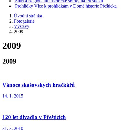
Sbírka
Regionální historické sbírky na Přešticku
Prohlídky
Více k prohlídkám v Domě historie Přešticka
Úvodní stránka
Fotogalerie
Výstavy
2009
2009
2009
Vánoce skašovských hračkářů
14. 1. 2015
120 let divadla v Přešticích
31. 3. 2010