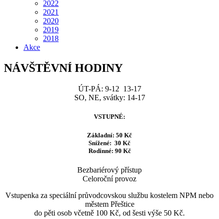
2022
2021
2020
2019
2018
Akce
NÁVŠTĚVNÍ HODINY
ÚT-PÁ: 9-12 13-17
SO, NE, svátky: 14-17
VSTUPNÉ:
Základní: 50 Kč
Snížené: 30 Kč
Rodinné: 90 Kč
Bezbariérový přístup
Celoroční provoz
Vstupenka za speciální průvodcovskou službu kostelem NPM nebo
městem Přeštice
do pěti osob včetně 100 Kč, od šesti výše 50 Kč.