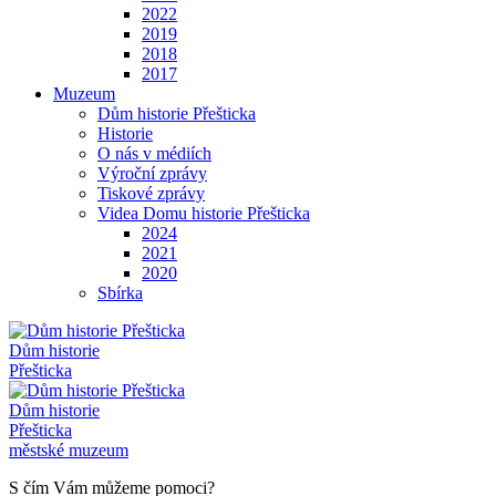
2022
2019
2018
2017
Muzeum
Dům historie Přešticka
Historie
O nás v médiích
Výroční zprávy
Tiskové zprávy
Videa Domu historie Přešticka
2024
2021
2020
Sbírka
Dům historie
Přešticka
Dům historie
Přešticka
městské muzeum
S čím Vám můžeme pomoci?