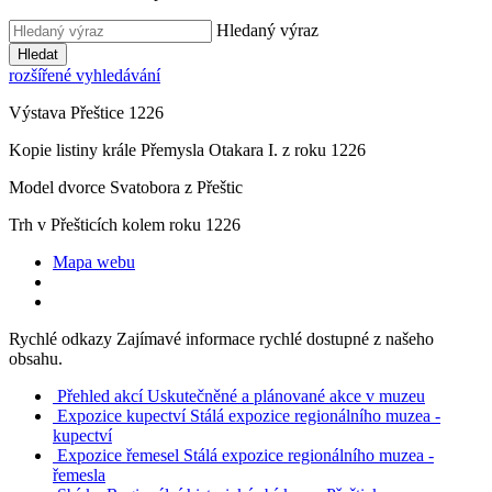
Hledaný výraz
Hledat
rozšířené vyhledávání
Výstava Přeštice 1226
Kopie listiny krále Přemysla Otakara I. z roku 1226
Model dvorce Svatobora z Přeštic
Trh v Přešticích kolem roku 1226
Mapa webu
Rychlé odkazy
Zajímavé informace rychlé dostupné z našeho
obsahu.
Přehled akcí
Uskutečněné a plánované akce v muzeu
Expozice kupectví
Stálá expozice regionálního muzea -
kupectví
Expozice řemesel
Stálá expozice regionálního muzea -
řemesla