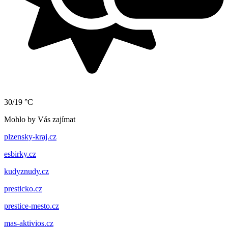
30/19 °C
Mohlo by Vás zajímat
plzensky-kraj.cz
esbirky.cz
kudyznudy.cz
presticko.cz
prestice-mesto.cz
mas-aktivios.cz