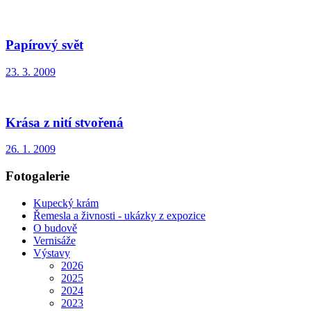
Papírový svět
23. 3. 2009
Krása z nití stvořená
26. 1. 2009
Fotogalerie
Kupecký krám
Řemesla a živnosti - ukázky z expozice
O budově
Vernisáže
Výstavy
2026
2025
2024
2023