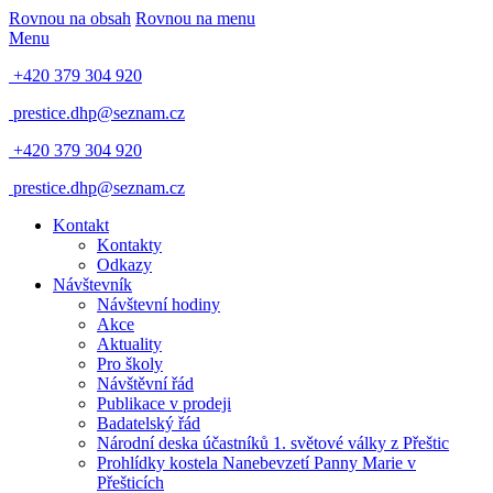
Rovnou na obsah
Rovnou na menu
Menu
+420 379 304 920
prestice.dhp@seznam.cz
+420 379 304 920
prestice.dhp@seznam.cz
Kontakt
Kontakty
Odkazy
Návštevník
Návštevní hodiny
Akce
Aktuality
Pro školy
Návštěvní řád
Publikace v prodeji
Badatelský řád
Národní deska účastníků 1. světové války z Přeštic
Prohlídky kostela Nanebevzetí Panny Marie v
Přešticích