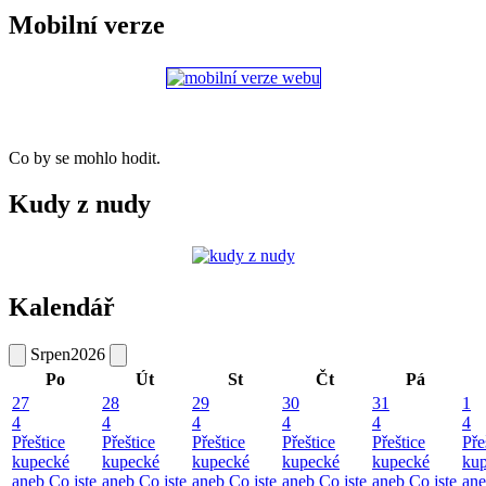
Mobilní verze
Co by se mohlo hodit.
Kudy z nudy
Kalendář
Srpen
2026
Po
Út
St
Čt
Pá
27
28
29
30
31
1
4
4
4
4
4
4
Přeštice
Přeštice
Přeštice
Přeštice
Přeštice
Pře
kupecké
kupecké
kupecké
kupecké
kupecké
ku
aneb Co jste
aneb Co jste
aneb Co jste
aneb Co jste
aneb Co jste
ane