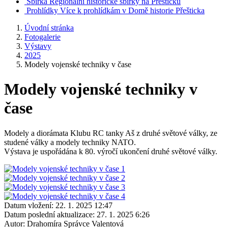
Sbírka
Regionální historické sbírky na Přešticku
Prohlídky
Více k prohlídkám v Domě historie Přešticka
Úvodní stránka
Fotogalerie
Výstavy
2025
Modely vojenské techniky v čase
Modely vojenské techniky v
čase
Modely a diorámata Klubu RC tanky Aš z druhé světové války, ze
studené války a modely techniky NATO.
Výstava je uspořádána k 80. výročí ukončení druhé světové války.
Datum vložení:
22. 1. 2025 12:47
Datum poslední aktualizace:
27. 1. 2025 6:26
Autor:
Drahomíra Správce Valentová