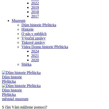
2022
2019
2018
2017
Muzeum
Dům historie Přešticka
Historie
O nás v médiích
Výroční zprávy
Tiskové zprávy
Videa Domu historie Přešticka
2024
2021
2020
Sbírka
Dům historie
Přešticka
Dům historie
Přešticka
městské muzeum
S čím Vám můžeme pomoci?