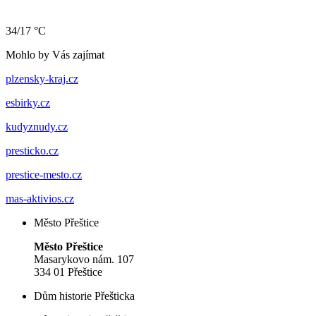
34/17 °C
Mohlo by Vás zajímat
plzensky-kraj.cz
esbirky.cz
kudyznudy.cz
presticko.cz
prestice-mesto.cz
mas-aktivios.cz
Město Přeštice
Město Přeštice
Masarykovo nám. 107
334 01 Přeštice
Dům historie Přešticka