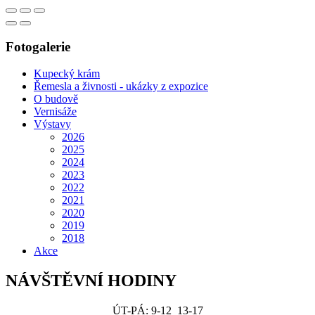
Fotogalerie
Kupecký krám
Řemesla a živnosti - ukázky z expozice
O budově
Vernisáže
Výstavy
2026
2025
2024
2023
2022
2021
2020
2019
2018
Akce
NÁVŠTĚVNÍ HODINY
ÚT-PÁ: 9-12 13-17