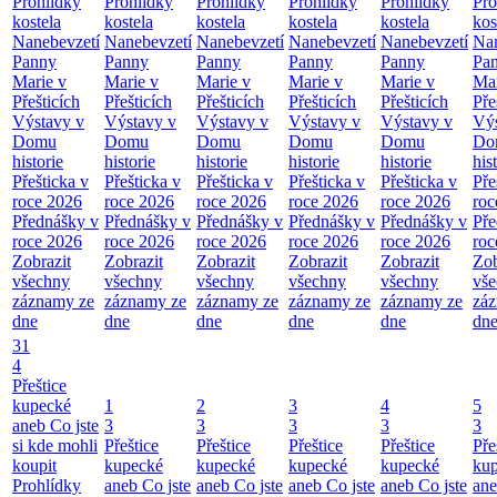
Prohlídky
Prohlídky
Prohlídky
Prohlídky
Prohlídky
Pro
kostela
kostela
kostela
kostela
kostela
kos
Nanebevzetí
Nanebevzetí
Nanebevzetí
Nanebevzetí
Nanebevzetí
Nan
Panny
Panny
Panny
Panny
Panny
Pa
Marie v
Marie v
Marie v
Marie v
Marie v
Mar
Přešticích
Přešticích
Přešticích
Přešticích
Přešticích
Pře
Výstavy v
Výstavy v
Výstavy v
Výstavy v
Výstavy v
Výs
Domu
Domu
Domu
Domu
Domu
Do
historie
historie
historie
historie
historie
his
Přešticka v
Přešticka v
Přešticka v
Přešticka v
Přešticka v
Pře
roce 2026
roce 2026
roce 2026
roce 2026
roce 2026
roc
Přednášky v
Přednášky v
Přednášky v
Přednášky v
Přednášky v
Pře
roce 2026
roce 2026
roce 2026
roce 2026
roce 2026
roc
Zobrazit
Zobrazit
Zobrazit
Zobrazit
Zobrazit
Zob
všechny
všechny
všechny
všechny
všechny
vš
záznamy ze
záznamy ze
záznamy ze
záznamy ze
záznamy ze
zá
dne
dne
dne
dne
dne
dn
31
4
Přeštice
kupecké
1
2
3
4
5
aneb Co jste
3
3
3
3
3
si kde mohli
Přeštice
Přeštice
Přeštice
Přeštice
Pře
koupit
kupecké
kupecké
kupecké
kupecké
ku
Prohlídky
aneb Co jste
aneb Co jste
aneb Co jste
aneb Co jste
ane