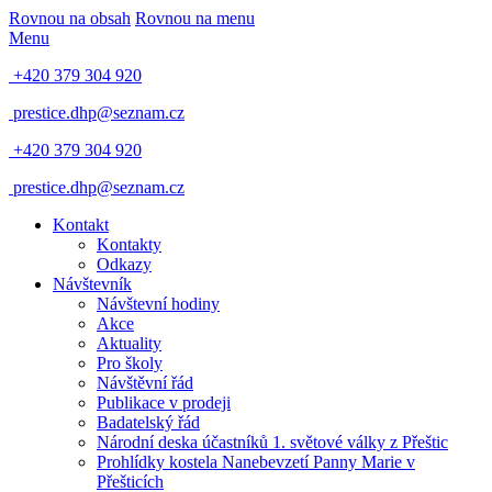
Rovnou na obsah
Rovnou na menu
Menu
+420 379 304 920
prestice.dhp@seznam.cz
+420 379 304 920
prestice.dhp@seznam.cz
Kontakt
Kontakty
Odkazy
Návštevník
Návštevní hodiny
Akce
Aktuality
Pro školy
Návštěvní řád
Publikace v prodeji
Badatelský řád
Národní deska účastníků 1. světové války z Přeštic
Prohlídky kostela Nanebevzetí Panny Marie v
Přešticích