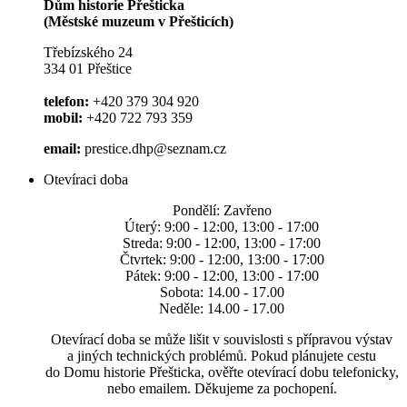
Dům historie Přešticka
(Městské muzeum v Přešticích)
Třebízského 24
334 01 Přeštice
telefon:
+420 379 304 920
mobil:
+420 722 793 359
email:
prestice.dhp@seznam.cz
Otevíraci doba
Pondělí: Zavřeno
Úterý: 9:00 - 12:00, 13:00 - 17:00
Streda: 9:00 - 12:00, 13:00 - 17:00
Čtvrtek: 9:00 - 12:00, 13:00 - 17:00
Pátek: 9:00 - 12:00, 13:00 - 17:00
Sobota: 14.00 - 17.00
Neděle: 14.00 - 17.00
Otevírací doba se může lišit v souvislosti s přípravou výstav
a jiných technických problémů. Pokud plánujete cestu
do Domu historie Přešticka, ověřte otevírací dobu telefonicky,
nebo emailem. Děkujeme za pochopení.