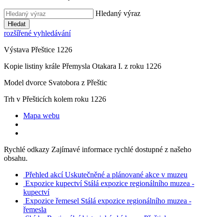
Hledaný výraz
Hledat
rozšířené vyhledávání
Výstava Přeštice 1226
Kopie listiny krále Přemysla Otakara I. z roku 1226
Model dvorce Svatobora z Přeštic
Trh v Přešticích kolem roku 1226
Mapa webu
Rychlé odkazy
Zajímavé informace rychlé dostupné z našeho
obsahu.
Přehled akcí
Uskutečněné a plánované akce v muzeu
Expozice kupectví
Stálá expozice regionálního muzea -
kupectví
Expozice řemesel
Stálá expozice regionálního muzea -
řemesla