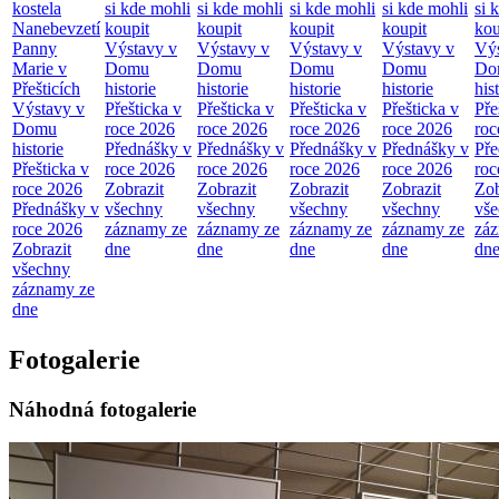
kostela
si kde mohli
si kde mohli
si kde mohli
si kde mohli
si 
Nanebevzetí
koupit
koupit
koupit
koupit
kou
Panny
Výstavy v
Výstavy v
Výstavy v
Výstavy v
Výs
Marie v
Domu
Domu
Domu
Domu
Do
Přešticích
historie
historie
historie
historie
his
Výstavy v
Přešticka v
Přešticka v
Přešticka v
Přešticka v
Pře
Domu
roce 2026
roce 2026
roce 2026
roce 2026
roc
historie
Přednášky v
Přednášky v
Přednášky v
Přednášky v
Pře
Přešticka v
roce 2026
roce 2026
roce 2026
roce 2026
roc
roce 2026
Zobrazit
Zobrazit
Zobrazit
Zobrazit
Zob
Přednášky v
všechny
všechny
všechny
všechny
vš
roce 2026
záznamy ze
záznamy ze
záznamy ze
záznamy ze
zá
Zobrazit
dne
dne
dne
dne
dn
všechny
záznamy ze
dne
Fotogalerie
Náhodná fotogalerie