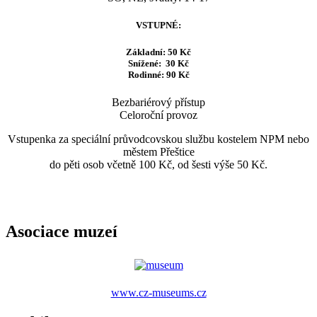
VSTUPNÉ:
Základní: 50 Kč
Snížené: 30 Kč
Rodinné: 90 Kč
Bezbariérový přístup
Celoroční provoz
Vstupenka za speciální průvodcovskou službu kostelem NPM nebo
městem Přeštice
do pěti osob včetně 100 Kč, od šesti výše 50 Kč.
Asociace muzeí
www.cz-museums.cz