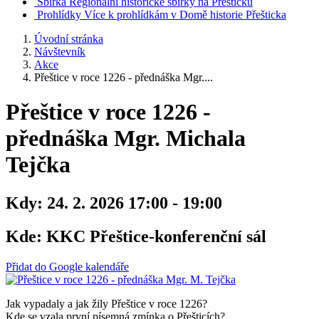
Sbírka
Regionální historické sbírky na Přešticku
Prohlídky
Více k prohlídkám v Domě historie Přešticka
Úvodní stránka
Návštevník
Akce
Přeštice v roce 1226 - přednáška Mgr....
Přeštice v roce 1226 -
přednáška Mgr. Michala
Tejčka
Kdy:
24. 2. 2026 17:00 - 19:00
Kde:
KKC Přeštice-konferenční sál
Přidat do Google kalendáře
Jak vypadaly a jak žily Přeštice v roce 1226?
Kde se vzala první písemná zmínka o Přešticích?