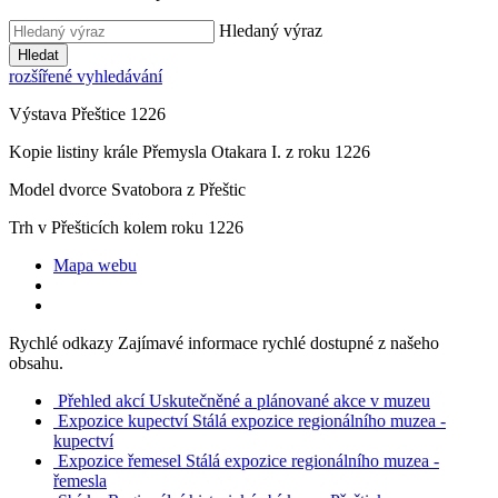
Hledaný výraz
Hledat
rozšířené vyhledávání
Výstava Přeštice 1226
Kopie listiny krále Přemysla Otakara I. z roku 1226
Model dvorce Svatobora z Přeštic
Trh v Přešticích kolem roku 1226
Mapa webu
Rychlé odkazy
Zajímavé informace rychlé dostupné z našeho
obsahu.
Přehled akcí
Uskutečněné a plánované akce v muzeu
Expozice kupectví
Stálá expozice regionálního muzea -
kupectví
Expozice řemesel
Stálá expozice regionálního muzea -
řemesla