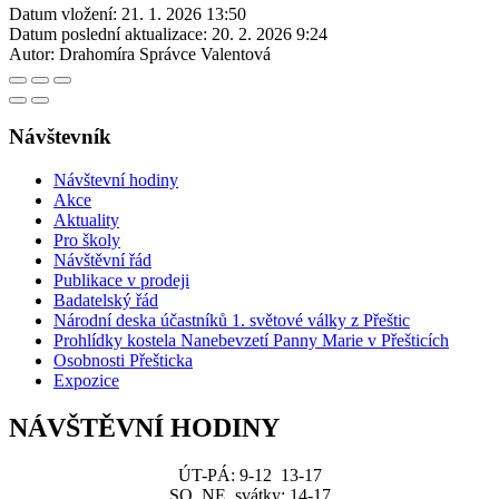
Datum vložení:
21. 1. 2026 13:50
Datum poslední aktualizace:
20. 2. 2026 9:24
Autor:
Drahomíra Správce Valentová
Návštevník
Návštevní hodiny
Akce
Aktuality
Pro školy
Návštěvní řád
Publikace v prodeji
Badatelský řád
Národní deska účastníků 1. světové války z Přeštic
Prohlídky kostela Nanebevzetí Panny Marie v Přešticích
Osobnosti Přešticka
Expozice
NÁVŠTĚVNÍ HODINY
ÚT-PÁ: 9-12 13-17
SO, NE, svátky: 14-17