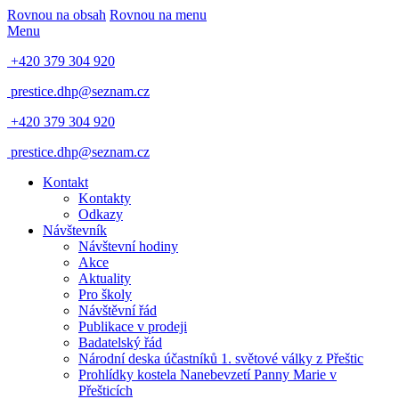
Rovnou na obsah
Rovnou na menu
Menu
+420 379 304 920
prestice.dhp@seznam.cz
+420 379 304 920
prestice.dhp@seznam.cz
Kontakt
Kontakty
Odkazy
Návštevník
Návštevní hodiny
Akce
Aktuality
Pro školy
Návštěvní řád
Publikace v prodeji
Badatelský řád
Národní deska účastníků 1. světové války z Přeštic
Prohlídky kostela Nanebevzetí Panny Marie v
Přešticích