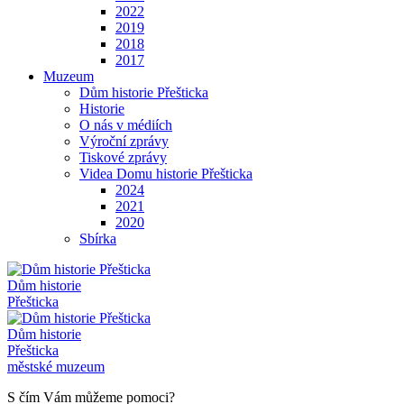
2022
2019
2018
2017
Muzeum
Dům historie Přešticka
Historie
O nás v médiích
Výroční zprávy
Tiskové zprávy
Videa Domu historie Přešticka
2024
2021
2020
Sbírka
Dům historie
Přešticka
Dům historie
Přešticka
městské muzeum
S čím Vám můžeme pomoci?