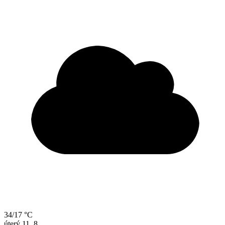
34/17 °C
úterý
11. 8.