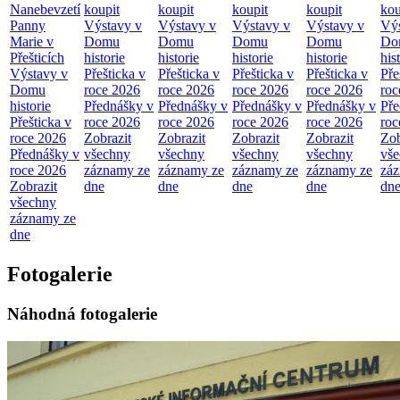
Nanebevzetí
koupit
koupit
koupit
koupit
kou
Panny
Výstavy v
Výstavy v
Výstavy v
Výstavy v
Výs
Marie v
Domu
Domu
Domu
Domu
Do
Přešticích
historie
historie
historie
historie
his
Výstavy v
Přešticka v
Přešticka v
Přešticka v
Přešticka v
Pře
Domu
roce 2026
roce 2026
roce 2026
roce 2026
roc
historie
Přednášky v
Přednášky v
Přednášky v
Přednášky v
Pře
Přešticka v
roce 2026
roce 2026
roce 2026
roce 2026
roc
roce 2026
Zobrazit
Zobrazit
Zobrazit
Zobrazit
Zob
Přednášky v
všechny
všechny
všechny
všechny
vš
roce 2026
záznamy ze
záznamy ze
záznamy ze
záznamy ze
zá
Zobrazit
dne
dne
dne
dne
dn
všechny
záznamy ze
dne
Fotogalerie
Náhodná fotogalerie