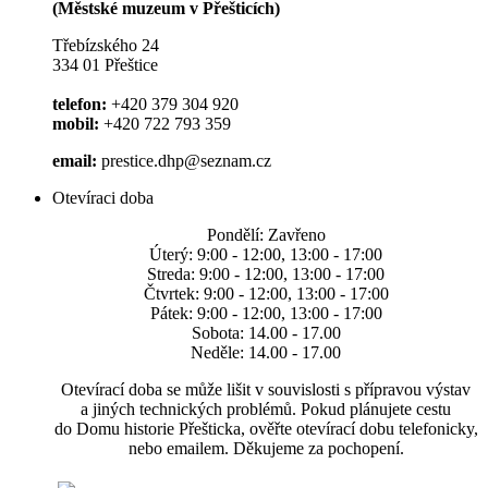
(Městské muzeum v Přešticích)
Třebízského 24
334 01 Přeštice
telefon:
+420 379 304 920
mobil:
+420 722 793 359
email:
prestice.dhp@seznam.cz
Otevíraci doba
Pondělí: Zavřeno
Úterý: 9:00 - 12:00, 13:00 - 17:00
Streda: 9:00 - 12:00, 13:00 - 17:00
Čtvrtek: 9:00 - 12:00, 13:00 - 17:00
Pátek: 9:00 - 12:00, 13:00 - 17:00
Sobota: 14.00 - 17.00
Neděle: 14.00 - 17.00
Otevírací doba se může lišit v souvislosti s přípravou výstav
a jiných technických problémů. Pokud plánujete cestu
do Domu historie Přešticka, ověřte otevírací dobu telefonicky,
nebo emailem. Děkujeme za pochopení.