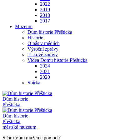
2022
2019
2018
2017
Muzeum
Dům historie Přešticka
Historie
O nás v médiích
Výroční zprávy
Tiskové zprávy
Videa Domu historie Přešticka
2024
2021
2020
Sbírka
Dům historie
Přešticka
Dům historie
Přešticka
městské muzeum
S čím Vám můžeme pomoci?