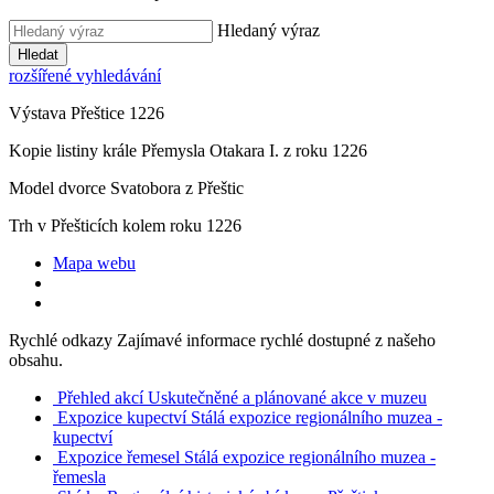
Hledaný výraz
Hledat
rozšířené vyhledávání
Výstava Přeštice 1226
Kopie listiny krále Přemysla Otakara I. z roku 1226
Model dvorce Svatobora z Přeštic
Trh v Přešticích kolem roku 1226
Mapa webu
Rychlé odkazy
Zajímavé informace rychlé dostupné z našeho
obsahu.
Přehled akcí
Uskutečněné a plánované akce v muzeu
Expozice kupectví
Stálá expozice regionálního muzea -
kupectví
Expozice řemesel
Stálá expozice regionálního muzea -
řemesla