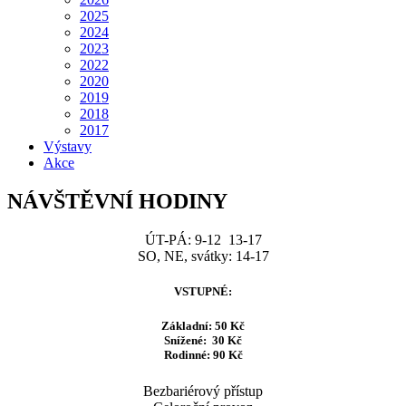
2025
2024
2023
2022
2020
2019
2018
2017
Výstavy
Akce
NÁVŠTĚVNÍ HODINY
ÚT-PÁ: 9-12 13-17
SO, NE, svátky: 14-17
VSTUPNÉ:
Základní: 50 Kč
Snížené: 30 Kč
Rodinné: 90 Kč
Bezbariérový přístup