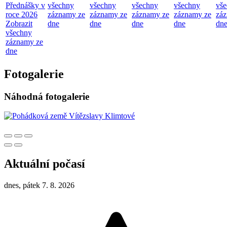
Přednášky v
všechny
všechny
všechny
všechny
vš
roce 2026
záznamy ze
záznamy ze
záznamy ze
záznamy ze
zá
Zobrazit
dne
dne
dne
dne
dn
všechny
záznamy ze
dne
Fotogalerie
Náhodná fotogalerie
Aktuální počasí
dnes, pátek 7. 8. 2026