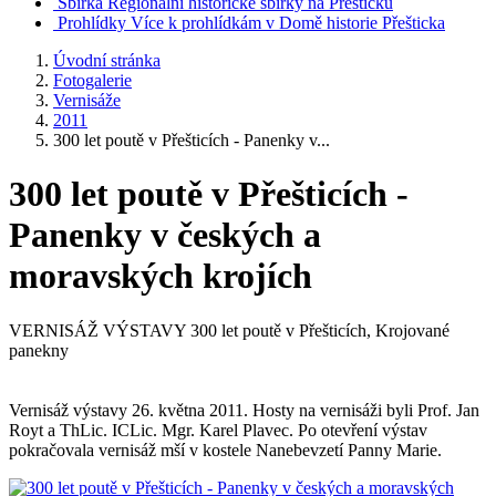
Sbírka
Regionální historické sbírky na Přešticku
Prohlídky
Více k prohlídkám v Domě historie Přešticka
Úvodní stránka
Fotogalerie
Vernisáže
2011
300 let poutě v Přešticích - Panenky v...
300 let poutě v Přešticích -
Panenky v českých a
moravských krojích
VERNISÁŽ VÝSTAVY 300 let poutě v Přešticích, Krojované
panekny
Vernisáž výstavy 26. května 2011. Hosty na vernisáži byli Prof. Jan
Royt a ThLic. ICLic. Mgr. Karel Plavec. Po otevření výstav
pokračovala vernisáž mší v kostele Nanebevzetí Panny Marie.