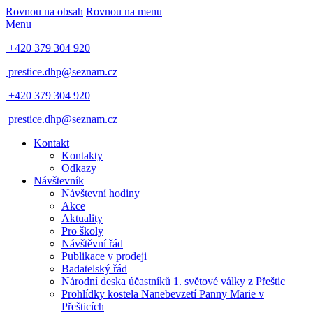
Rovnou na obsah
Rovnou na menu
Menu
+420 379 304 920
prestice.dhp@seznam.cz
+420 379 304 920
prestice.dhp@seznam.cz
Kontakt
Kontakty
Odkazy
Návštevník
Návštevní hodiny
Akce
Aktuality
Pro školy
Návštěvní řád
Publikace v prodeji
Badatelský řád
Národní deska účastníků 1. světové války z Přeštic
Prohlídky kostela Nanebevzetí Panny Marie v
Přešticích